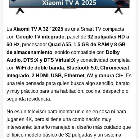
La
Xiaomi TV A 32″ 2025
es una Smart TV compacta
con
Google TV integrado
, panel de
32 pulgadas HD a
60 Hz
, procesador
Quad A55
,
1,5 GB de RAM y 8 GB
de almacenamiento
, sonido compatible con
Dolby
Audio, DTS:X y DTS Virtual:X
y conectividad completa
con
WiFi de doble banda, Bluetooth 5.0, Chromecast
integrado, 2 HDMI, USB, Ethernet, AV y ranura CI+
. Es
una tele pensada para quien busca algo sencillo, barato
y muy práctico para una habitación, cocina, despacho o
segunda residencia.
No es un televisor para montar un cine en casa ni para
jugar en 4K, pero sí tiene una combinación muy
interesante: tamaño manejable, diseño más cuidado que
el típico modelo básico de 32 pulgadas y un sistema