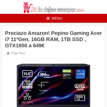
Skip
to
content
MENU
Preciazo Amazon! Pepino Gaming Acer
i7 11ºGen, 16GB RAM, 1TB SSD ,
GTX1650 a 649€
Pepe Ruiz