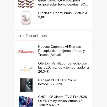
gafas QIWEI QW-SOZ para
eclipse solar homologadas ISO...
Preciazo! Redmi Buds 6 Active a
9,8€
Lo + Top del mes
Nuevos Cupones AliExpress –
Recopilación mejores ofertas y
Trucos (Actuali...
Ofertón! Ventilador de techo con
luz LED, mando y temporizador a
26,34€
Rebaja! POCO X8 Pro 5G
8/256GB a 239€
CHOLLO! Xiaomi TV A Pro 2026
QLED Dolby Vision-Atmos 75″
120Hz a 450€