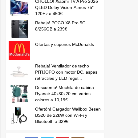
CHOLLO! Xiaomi TV A Pro 2026
QLED Dolby Vision-Atmos 75″
120Hz a 450€
Rebaja! POCO X8 Pro 5G
8/256GB a 239€
Ofertas y cupones McDonalds
Rebaja! Ventilador de techo
PITIJOPO con motor DC, aspas
retráctiles y LED regul...
Descuento! Mochila de cabina
Ryanair 40x30x20 cm varios
colores a 10,19€
Ofertón! Cargador Wallbox Besen
BS20 de 22kW con Wi-Fi y
Bluetooth a 329€