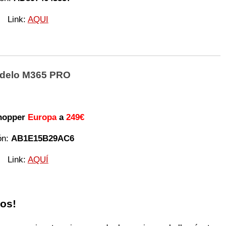
Link:
AQUI
delo M365 PRO
hopper
Europa
a
249€
ón:
AB1E15B29AC6
Link:
AQUÍ
los!