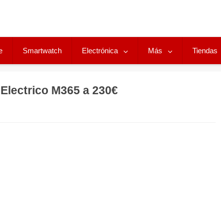
e
Smartwatch
Electrónica
Más
Tiendas
 Electrico M365 a 230€