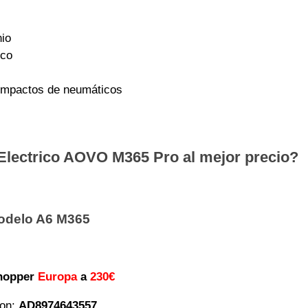
nio
sco
 impactos de neumáticos
Electrico AOVO M365 Pro al mejor precio?
odelo A6 M365
hopper
Europa
a
230€
on:
AD8974643557