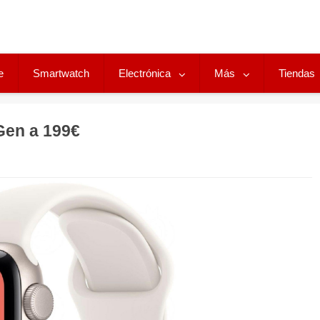
e
Smartwatch
Electrónica
Más
Tiendas
Gen a 199€