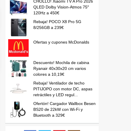
CHOLLO! Xiaomi TV A Pro 2026
QLED Dolby Vision-Atmos 75″
120Hz a 450€
Rebaja! POCO X8 Pro 5G
8/256GB a 239€
Ofertas y cupones McDonalds
Descuento! Mochila de cabina
Ryanair 40x30x20 cm varios
colores a 10,19€
Rebaja! Ventilador de techo
PITIJOPO con motor DC, aspas
retráctiles y LED regul...
Ofertón! Cargador Wallbox Besen
BS20 de 22kW con Wi-Fi y
Bluetooth a 329€