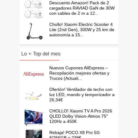
Descuento Amazon! Pack de 2
cargadores RAVIAD GaN de 30W
con cables de 2 m a 12...
Chollo! Xiaomi Electric Scooter 4
Lite (2nd Gen), 300W y 25 km de
autonomía a 15...
Lo + Top del mes
Nuevos Cupones AliExpress –
Recopilación mejores ofertas y
Trucos (Actuali...
Ofertón! Ventilador de techo con
luz LED, mando y temporizador a
26,34€
CHOLLO! Xiaomi TV A Pro 2026
QLED Dolby Vision-Atmos 75″
120Hz a 450€
Rebaja! POCO X8 Pro 5G
8/256GB a 239€