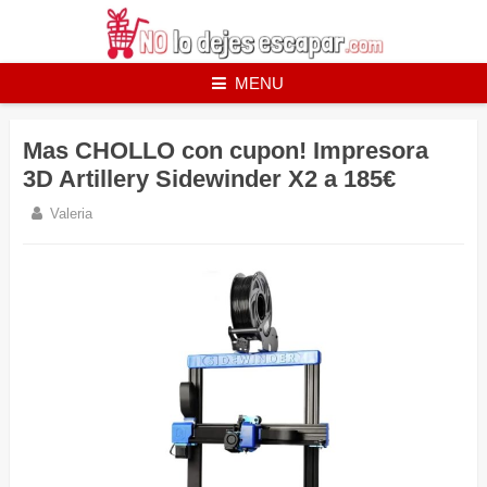
Skip
to
content
MENU
Mas CHOLLO con cupon! Impresora
3D Artillery Sidewinder X2 a 185€
Valeria