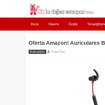
Skip
to
content
Inicio
Xiaomi
Gratis
Smartphon
Oferta Amazon! Auriculares B
Auriculares
Pepe Ruiz