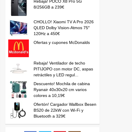
Rebaja! POCO X8 Pro 5G
8/256GB a 239€
CHOLLO! Xiaomi TV A Pro 2026
QLED Dolby Vision-Atmos 75″
120Hz a 450€
Ofertas y cupones McDonalds
Rebaja! Ventilador de techo
PITIJOPO con motor DC, aspas
retráctiles y LED regul...
Descuento! Mochila de cabina
Ryanair 40x30x20 cm varios
colores a 10,19€
Ofertón! Cargador Wallbox Besen
BS20 de 22kW con Wi-Fi y
Bluetooth a 329€