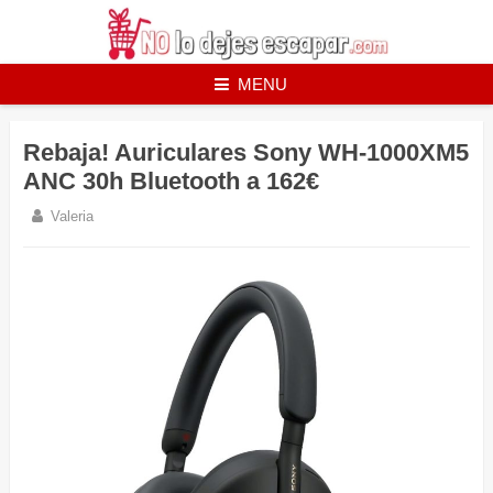
Skip
to
content
MENU
Rebaja! Auriculares Sony WH-1000XM5
ANC 30h Bluetooth a 162€
Valeria