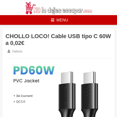
Skip
to
content
MENU
CHOLLO LOCO! Cable USB tipo C 60W
a 0,02€
Valeria