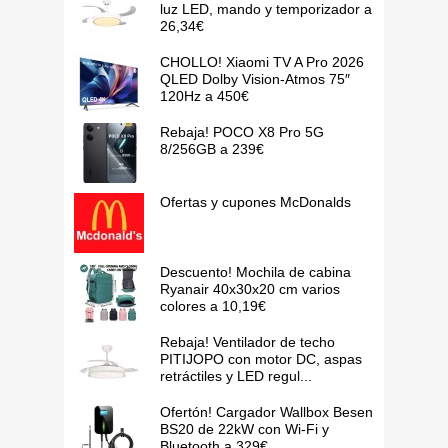
luz LED, mando y temporizador a
26,34€
CHOLLO! Xiaomi TV A Pro 2026
QLED Dolby Vision-Atmos 75″
120Hz a 450€
Rebaja! POCO X8 Pro 5G
8/256GB a 239€
Ofertas y cupones McDonalds
Descuento! Mochila de cabina
Ryanair 40x30x20 cm varios
colores a 10,19€
Rebaja! Ventilador de techo
PITIJOPO con motor DC, aspas
retráctiles y LED regul...
Ofertón! Cargador Wallbox Besen
BS20 de 22kW con Wi-Fi y
Bluetooth a 329€