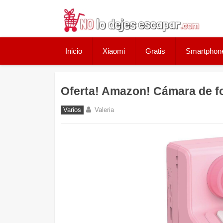
Skip
to
content
Inicio
Xiaomi
Gratis
Smartphon
Oferta! Amazon! Cámara de fo
Varios
Valeria