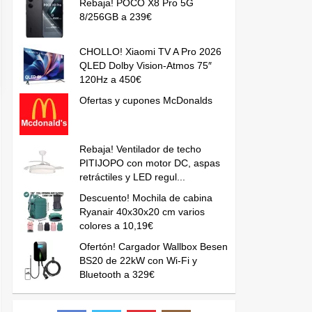
Rebaja! POCO X8 Pro 5G
8/256GB a 239€
CHOLLO! Xiaomi TV A Pro 2026
QLED Dolby Vision-Atmos 75″
120Hz a 450€
Ofertas y cupones McDonalds
Rebaja! Ventilador de techo
PITIJOPO con motor DC, aspas
retráctiles y LED regul...
Descuento! Mochila de cabina
Ryanair 40x30x20 cm varios
colores a 10,19€
Ofertón! Cargador Wallbox Besen
BS20 de 22kW con Wi-Fi y
Bluetooth a 329€