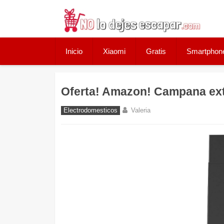
Skip
to
content
Inicio
Xiaomi
Gratis
Smartphon
Oferta! Amazon! Campana ex
Electrodomesticos
Valeria