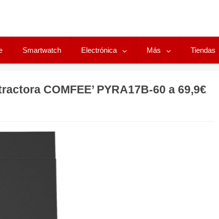
e
Smartwatch
Electrónica
Más
Tiendas
tractora COMFEE’ PYRA17B-60 a 69,9€