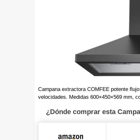
Campana extractora COMFEE potente flujo d
velocidades. Medidas 600×450×569 mm, con
¿Dónde comprar esta Campan