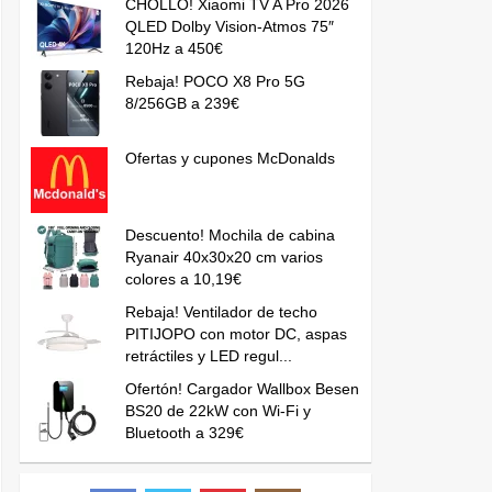
CHOLLO! Xiaomi TV A Pro 2026
QLED Dolby Vision-Atmos 75″
120Hz a 450€
Rebaja! POCO X8 Pro 5G
8/256GB a 239€
Ofertas y cupones McDonalds
Descuento! Mochila de cabina
Ryanair 40x30x20 cm varios
colores a 10,19€
Rebaja! Ventilador de techo
PITIJOPO con motor DC, aspas
retráctiles y LED regul...
Ofertón! Cargador Wallbox Besen
BS20 de 22kW con Wi-Fi y
Bluetooth a 329€