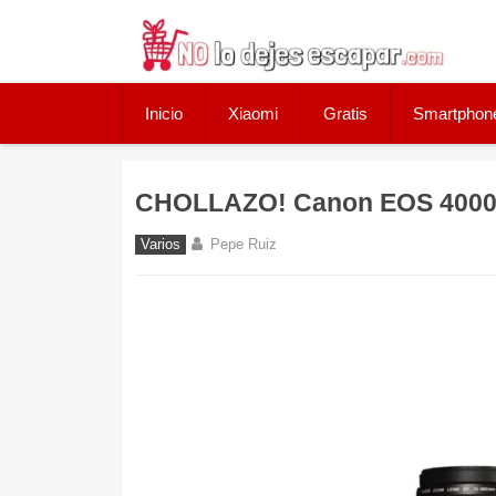
Skip
to
content
Inicio
Xiaomi
Gratis
Smartphon
CHOLLAZO! Canon EOS 4000D 
Varios
Pepe Ruiz