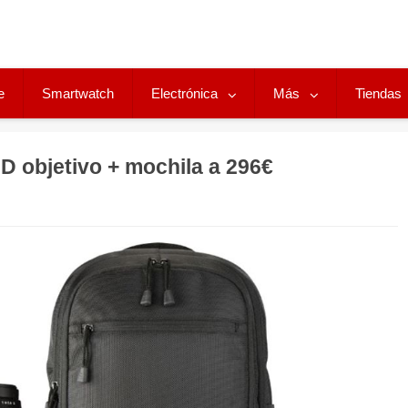
e
Smartwatch
Electrónica
Más
Tiendas
objetivo + mochila a 296€