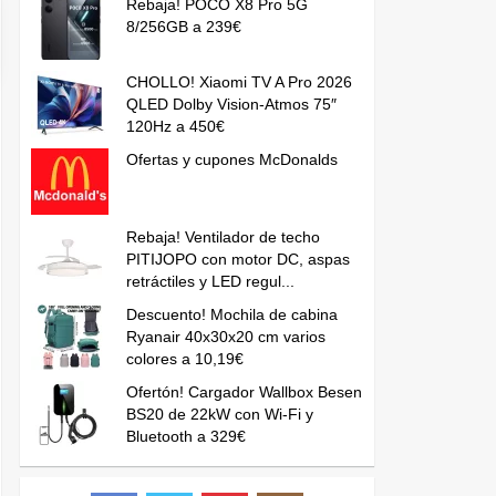
Rebaja! POCO X8 Pro 5G
8/256GB a 239€
CHOLLO! Xiaomi TV A Pro 2026
QLED Dolby Vision-Atmos 75″
120Hz a 450€
Ofertas y cupones McDonalds
Rebaja! Ventilador de techo
PITIJOPO con motor DC, aspas
retráctiles y LED regul...
Descuento! Mochila de cabina
Ryanair 40x30x20 cm varios
colores a 10,19€
Ofertón! Cargador Wallbox Besen
BS20 de 22kW con Wi-Fi y
Bluetooth a 329€