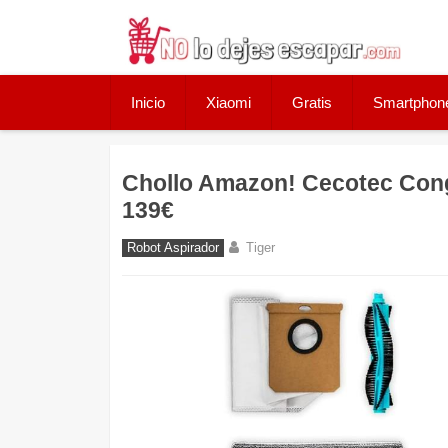
Skip
to
content
Inicio
Xiaomi
Gratis
Smartphon
Chollo Amazon! Cecotec Cong
139€
Robot Aspirador
Tiger