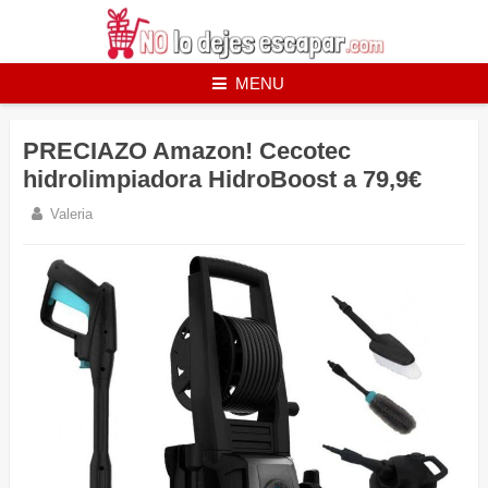
Skip
to
content
MENU
PRECIAZO Amazon! Cecotec
hidrolimpiadora HidroBoost a 79,9€
Valeria