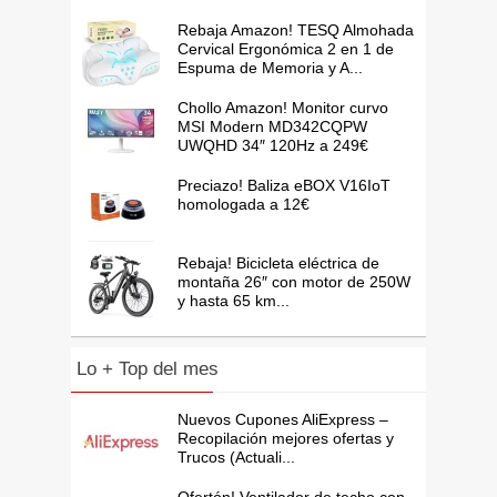
Rebaja Amazon! TESQ Almohada
Cervical Ergonómica 2 en 1 de
Espuma de Memoria y A...
Chollo Amazon! Monitor curvo
MSI Modern MD342CQPW
UWQHD 34″ 120Hz a 249€
Preciazo! Baliza eBOX V16IoT
homologada a 12€
Rebaja! Bicicleta eléctrica de
montaña 26″ con motor de 250W
y hasta 65 km...
Lo + Top del mes
Nuevos Cupones AliExpress –
Recopilación mejores ofertas y
Trucos (Actuali...
Ofertón! Ventilador de techo con