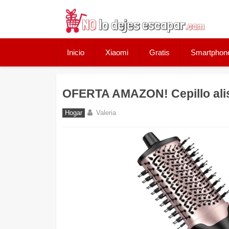
Skip
to
content
Inicio
Xiaomi
Gratis
Smartphon
OFERTA AMAZON! Cepillo alis
Hogar
Valeria