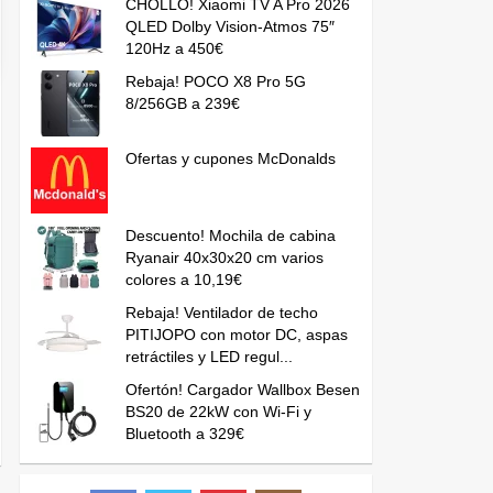
CHOLLO! Xiaomi TV A Pro 2026
QLED Dolby Vision-Atmos 75″
120Hz a 450€
Rebaja! POCO X8 Pro 5G
8/256GB a 239€
Ofertas y cupones McDonalds
Descuento! Mochila de cabina
Ryanair 40x30x20 cm varios
colores a 10,19€
Rebaja! Ventilador de techo
PITIJOPO con motor DC, aspas
retráctiles y LED regul...
Ofertón! Cargador Wallbox Besen
BS20 de 22kW con Wi-Fi y
Bluetooth a 329€