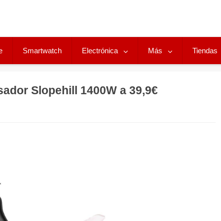
e
Smartwatch
Electrónica
Más
Tiendas
ador Slopehill 1400W a 39,9€