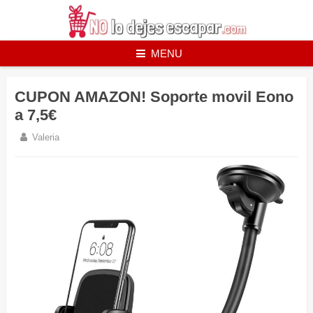
Skip
to
content
MENU
CUPON AMAZON! Soporte movil Eono
a 7,5€
Valeria