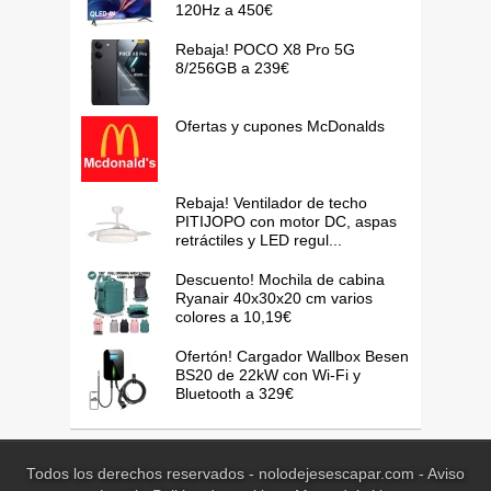
120Hz a 450€
Rebaja! POCO X8 Pro 5G
8/256GB a 239€
Ofertas y cupones McDonalds
Rebaja! Ventilador de techo
PITIJOPO con motor DC, aspas
retráctiles y LED regul...
Descuento! Mochila de cabina
Ryanair 40x30x20 cm varios
colores a 10,19€
Ofertón! Cargador Wallbox Besen
BS20 de 22kW con Wi-Fi y
Bluetooth a 329€
Todos los derechos reservados - nolodejesescapar.com -
Aviso