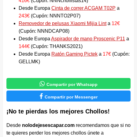
416€
(Cupón: NNNchollistas14)
Desde Europa
Cinta de correr ACGAM T02P
a
243€
(Cupón: NNNTO2P07)
Removedor de pelusas Xiaomi Mijia Lint
a
12€
(Cupón: NNNDCAP08)
Desde Europa
Aspirador de mano Proscenic P11
a
144€
(Cupón: THANKS2021)
Desde Europa
Ratón Gaming Pictek
a
17€
(Cupón:
GELLMK)

Compartir por Whatsapp

Compartir por Messenger
¡No te pierdas los mejores Chollos!
Desde
nolodejesescapar.com
recomendamos que si no
te quieres perder los mejores chollos únete a