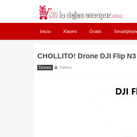
Skip
to
content
Inicio
Xiaomi
Gratis
Smartphon
CHOLLITO! Drone DJI Flip N3 
Drones
Valeria