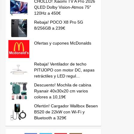
CHOLLO! Xiaomi TV A Pro 2026
QLED Dolby Vision-Atmos 75″
120Hz a 450€
Rebaja! POCO X8 Pro 5G
8/256GB a 239€
Ofertas y cupones McDonalds
Rebaja! Ventilador de techo
PITIJOPO con motor DC, aspas
retráctiles y LED regul...
Descuento! Mochila de cabina
Ryanair 40x30x20 cm varios
colores a 10,19€
Ofertón! Cargador Wallbox Besen
BS20 de 22kW con Wi-Fi y
Bluetooth a 329€