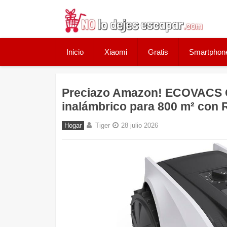
Skip
to
content
Inicio
Xiaomi
Gratis
Smartphon
Preciazo Amazon! ECOVACS G
inalámbrico para 800 m² con 
Hogar
Tiger
28 julio 2026