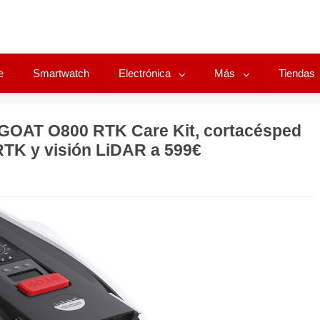
e
Smartwatch
Electrónica
Más
Tiendas
OAT O800 RTK Care Kit, cortacésped
RTK y visión LiDAR a 599€