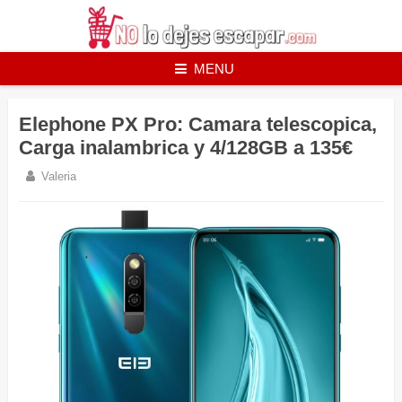
Skip
to
content
MENU
Elephone PX Pro: Camara telescopica,
Carga inalambrica y 4/128GB a 135€
Valeria