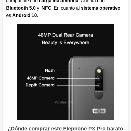
compatible con
carga inalámbrica
. Cuenta con
Bluetooth 5.0
y
NFC
. En cuanto al
sistema operativo
es
Android 10
.
¿Dónde comprar este Elephone PX Pro barato