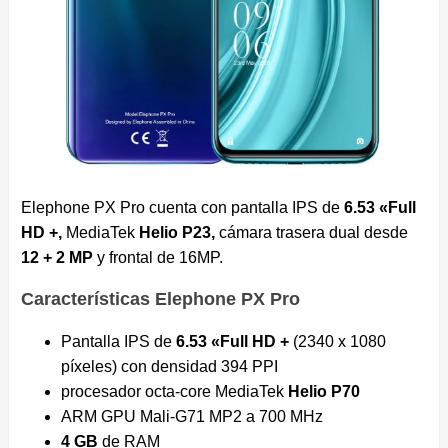
Elephone PX Pro cuenta con pantalla IPS de
6.53 «Full
HD +,
MediaTek
Helio P23,
cámara trasera dual desde
12 + 2 MP
y frontal de 16MP.
Características Elephone PX Pro
Pantalla IPS de
6.53 «Full HD +
(2340 x 1080
píxeles) con densidad 394 PPI
procesador octa-core MediaTek
Helio P70
ARM GPU Mali-G71 MP2 a 700 MHz
4 GB
de RAM