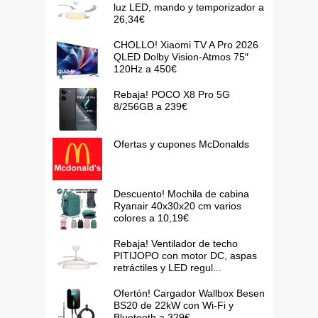
luz LED, mando y temporizador a
26,34€
CHOLLO! Xiaomi TV A Pro 2026
QLED Dolby Vision-Atmos 75″
120Hz a 450€
Rebaja! POCO X8 Pro 5G
8/256GB a 239€
Ofertas y cupones McDonalds
Descuento! Mochila de cabina
Ryanair 40x30x20 cm varios
colores a 10,19€
Rebaja! Ventilador de techo
PITIJOPO con motor DC, aspas
retráctiles y LED regul...
Ofertón! Cargador Wallbox Besen
BS20 de 22kW con Wi-Fi y
Bluetooth a 329€