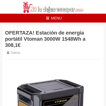
Skip
to
content
MENU
OFERTAZA! Estación de energía
portátil Vtoman 3000W 1548Wh a
308,1€
Valeria