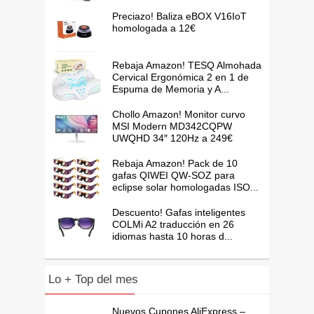
Preciazo! Baliza eBOX V16IoT
homologada a 12€
Rebaja Amazon! TESQ Almohada
Cervical Ergonómica 2 en 1 de
Espuma de Memoria y A...
Chollo Amazon! Monitor curvo
MSI Modern MD342CQPW
UWQHD 34″ 120Hz a 249€
Rebaja Amazon! Pack de 10
gafas QIWEI QW-SOZ para
eclipse solar homologadas ISO...
Descuento! Gafas inteligentes
COLMi A2 traducción en 26
idiomas hasta 10 horas d...
Lo + Top del mes
Nuevos Cupones AliExpress –