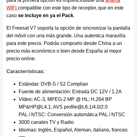
para la primera opción es imprescindible una
antena
WIFI
compatible con este tipo de receptor, que en este
caso
se incluye en ya el Pack
.
El Freesat V7 soporta la opción de sincronizar la pantalla
del móvil con una más grande. Una autentica maravilla
para este precio. Podrás comprarlo desde China a un
precio más económico o bien desde España al mejor
precio online.
Características:
Estándar: DVB-S / S2 Complian
Fuente de alimentación: Entrada DC 12V / 1.2A
Vídeo: AC-3, MPEG-2 MP @ HL; H.264 BP
MP&HP@L4.1; AVS profile@L6.1/4.0/2.0
PAL / NTSC: Conversión automática PAL / NTSC
3000 canales TV y Radio
Idiomas: Inglés, Español, Aleman, italiano, frances