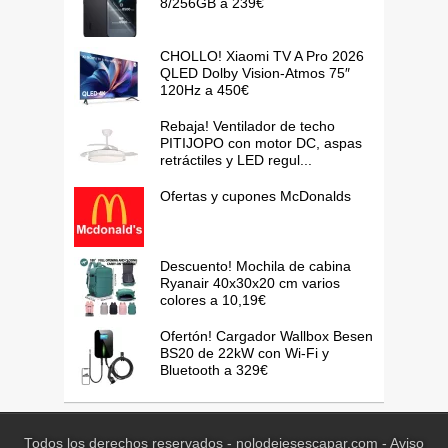
8/256GB a 239€
CHOLLO! Xiaomi TV A Pro 2026
QLED Dolby Vision-Atmos 75″
120Hz a 450€
Rebaja! Ventilador de techo
PITIJOPO con motor DC, aspas
retráctiles y LED regul...
Ofertas y cupones McDonalds
Descuento! Mochila de cabina
Ryanair 40x30x20 cm varios
colores a 10,19€
Ofertón! Cargador Wallbox Besen
BS20 de 22kW con Wi-Fi y
Bluetooth a 329€
Todos los derechos reservados - nolodejesescapar.com -
Aviso