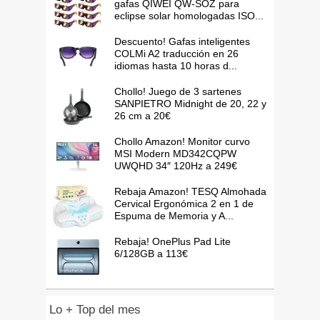
gafas QIWEI QW-SOZ para
eclipse solar homologadas ISO...
Descuento! Gafas inteligentes
COLMi A2 traducción en 26
idiomas hasta 10 horas d...
Chollo! Juego de 3 sartenes
SANPIETRO Midnight de 20, 22 y
26 cm a 20€
Chollo Amazon! Monitor curvo
MSI Modern MD342CQPW
UWQHD 34″ 120Hz a 249€
Rebaja Amazon! TESQ Almohada
Cervical Ergonómica 2 en 1 de
Espuma de Memoria y A...
Rebaja! OnePlus Pad Lite
6/128GB a 113€
Lo + Top del mes