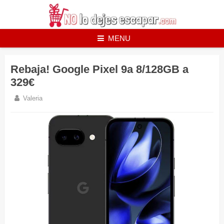
Skip
to
content
MENU
Rebaja! Google Pixel 9a 8/128GB a
329€
Valeria