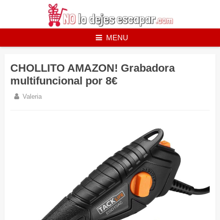
Skip
to
content
MENU
CHOLLITO AMAZON! Grabadora
multifuncional por 8€
Valeria