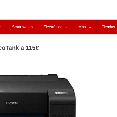
e
Smartwatch
Electrónica
Más
Tiendas
oTank a 115€