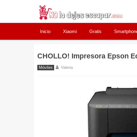
Skip
to
content
Inicio
Xiaomi
Gratis
Smartphon
CHOLLO! Impresora Epson Ec
Móviles
Valeria