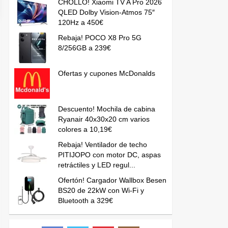
CHOLLO! Xiaomi TV A Pro 2026
QLED Dolby Vision-Atmos 75″
120Hz a 450€
Rebaja! POCO X8 Pro 5G
8/256GB a 239€
Ofertas y cupones McDonalds
Descuento! Mochila de cabina
Ryanair 40x30x20 cm varios
colores a 10,19€
Rebaja! Ventilador de techo
PITIJOPO con motor DC, aspas
retráctiles y LED regul...
Ofertón! Cargador Wallbox Besen
BS20 de 22kW con Wi-Fi y
Bluetooth a 329€