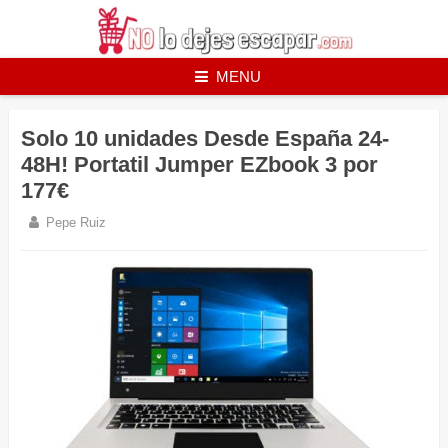
Skip
to
content
MENU
Solo 10 unidades Desde España 24-
48H! Portatil Jumper EZbook 3 por
177€
Pepe Ruiz