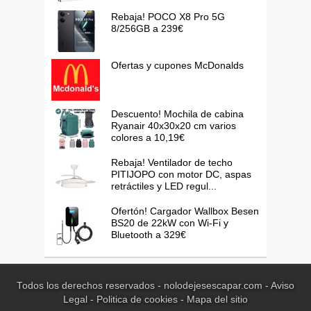
Rebaja! POCO X8 Pro 5G
8/256GB a 239€
Ofertas y cupones McDonalds
Descuento! Mochila de cabina
Ryanair 40x30x20 cm varios
colores a 10,19€
Rebaja! Ventilador de techo
PITIJOPO con motor DC, aspas
retráctiles y LED regul...
Ofertón! Cargador Wallbox Besen
BS20 de 22kW con Wi-Fi y
Bluetooth a 329€
Todos los derechos reservados - nolodejesescapar.com -
Aviso
Legal
-
Politica de cookies
-
Mapa del sitio