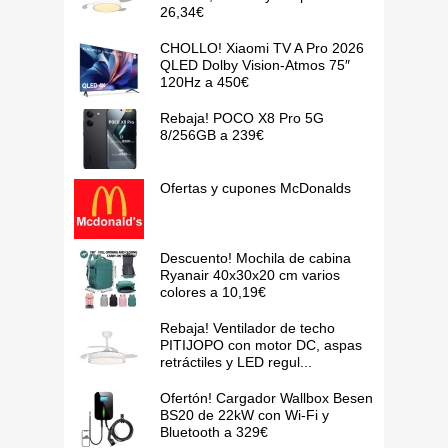
26,34€
CHOLLO! Xiaomi TV A Pro 2026
QLED Dolby Vision-Atmos 75″
120Hz a 450€
Rebaja! POCO X8 Pro 5G
8/256GB a 239€
Ofertas y cupones McDonalds
Descuento! Mochila de cabina
Ryanair 40x30x20 cm varios
colores a 10,19€
Rebaja! Ventilador de techo
PITIJOPO con motor DC, aspas
retráctiles y LED regul...
Ofertón! Cargador Wallbox Besen
BS20 de 22kW con Wi-Fi y
Bluetooth a 329€