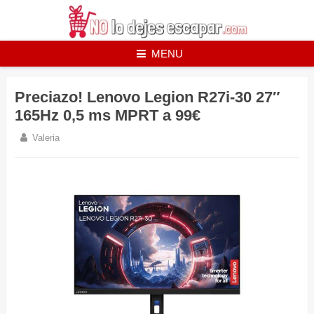
Skip
to
content
MENU
Preciazo! Lenovo Legion R27i-30 27″
165Hz 0,5 ms MPRT a 99€
Valeria