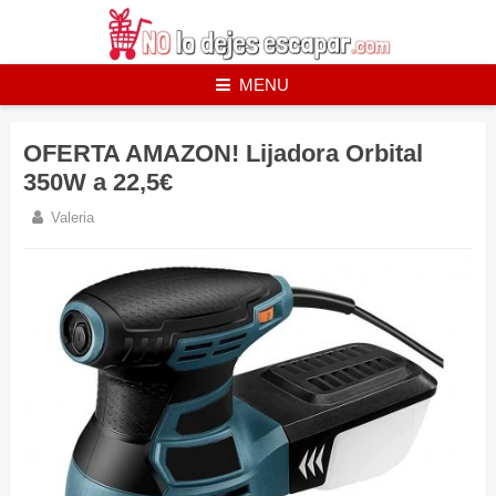
Skip
to
content
MENU
OFERTA AMAZON! Lijadora Orbital
350W a 22,5€
Valeria