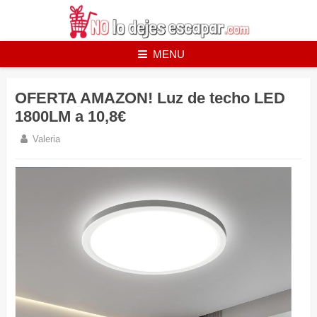
Skip
to
content
MENU
OFERTA AMAZON! Luz de techo LED
1800LM a 10,8€
Valeria