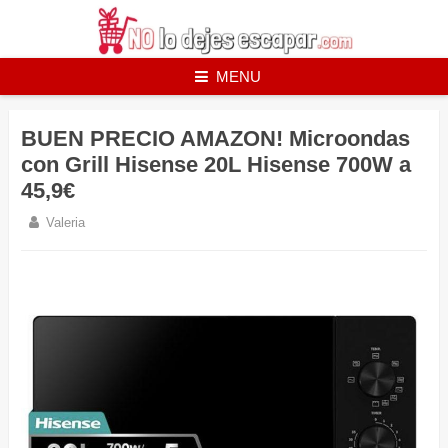
Skip
to
content
MENU
BUEN PRECIO AMAZON! Microondas
con Grill Hisense 20L Hisense 700W a
45,9€
Valeria