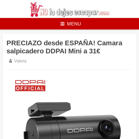
Skip
to
content
MENU
PRECIAZO desde ESPAÑA! Camara
salpicadero DDPAI Mini a 31€
Valeria