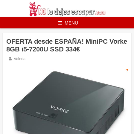
Skip
to
content
MENU
OFERTA desde ESPAÑA! MiniPC Vorke
8GB i5-7200U SSD 334€
Valeria