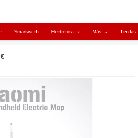
e
Smartwatch
Electrónica
Más
Tiendas
9€