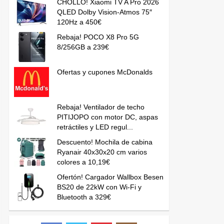
CHOLLO! Xiaomi TV A Pro 2026
QLED Dolby Vision-Atmos 75″
120Hz a 450€
Rebaja! POCO X8 Pro 5G
8/256GB a 239€
Ofertas y cupones McDonalds
Rebaja! Ventilador de techo
PITIJOPO con motor DC, aspas
retráctiles y LED regul...
Descuento! Mochila de cabina
Ryanair 40x30x20 cm varios
colores a 10,19€
Ofertón! Cargador Wallbox Besen
BS20 de 22kW con Wi-Fi y
Bluetooth a 329€