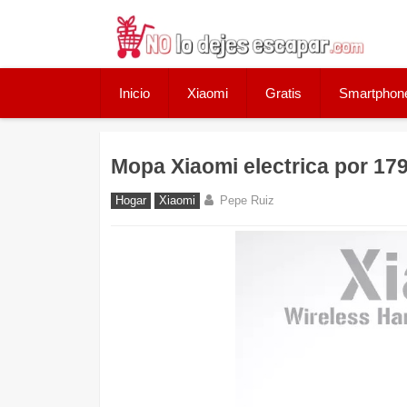
Skip
to
content
Inicio
Xiaomi
Gratis
Smartphon
Mopa Xiaomi electrica por 17
Hogar
Xiaomi
Pepe Ruiz