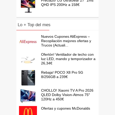
Preciazo! LG UltraGear 27″ 1ms
QHD IPS 200Hz a 158€
Lo + Top del mes
Nuevos Cupones AliExpress –
Recopilación mejores ofertas y
Trucos (Actuali...
Ofertón! Ventilador de techo con
luz LED, mando y temporizador a
26,34€
Rebaja! POCO X8 Pro 5G
8/256GB a 239€
CHOLLO! Xiaomi TV A Pro 2026
QLED Dolby Vision-Atmos 75″
120Hz a 450€
Ofertas y cupones McDonalds