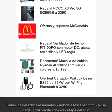
Rebaja! POCO X8 Pro 5G
8/256GB a 239€
Ofertas y cupones McDonalds
Rebaja! Ventilador de techo
PITIJOPO con motor DC, aspas
retráctiles y LED regul...
Descuento! Mochila de cabina
Ryanair 40x30x20 cm varios
colores a 10,19€
Ofertón! Cargador Wallbox Besen
BS20 de 22kW con Wi-Fi y
Bluetooth a 329€
Todos los derechos reservados - nolodejesescapar.com -
Aviso
Legal
-
Politica de cookies
-
Mapa del sitio