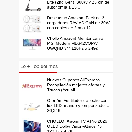
Lite (2nd Gen), 300W y 25 km de
autonomía a 15...
Descuento Amazon! Pack de 2
cargadores RAVIAD GaN de 30W
con cables de 2 m a 12...
Chollo Amazon! Monitor curvo
MSI Modern MD342CQPW
UWQHD 34″ 120Hz a 249€
Lo + Top del mes
Nuevos Cupones AliExpress –
Recopilación mejores ofertas y
Trucos (Actuali...
Ofertón! Ventilador de techo con
luz LED, mando y temporizador a
26,34€
CHOLLO! Xiaomi TV A Pro 2026
QLED Dolby Vision-Atmos 75″
120Hz a 450€