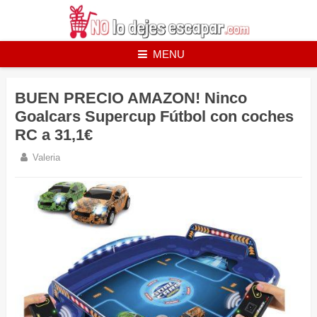
Skip
to
content
MENU
BUEN PRECIO AMAZON! Ninco
Goalcars Supercup Fútbol con coches
RC a 31,1€
Valeria