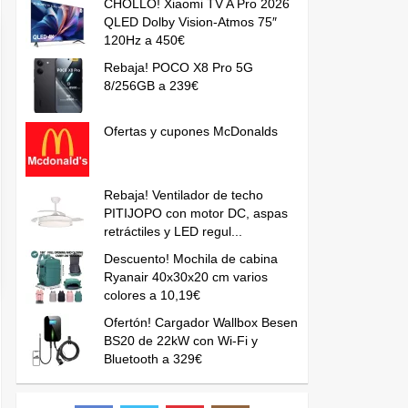
CHOLLO! Xiaomi TV A Pro 2026
QLED Dolby Vision-Atmos 75″
120Hz a 450€
Rebaja! POCO X8 Pro 5G
8/256GB a 239€
Ofertas y cupones McDonalds
Rebaja! Ventilador de techo
PITIJOPO con motor DC, aspas
retráctiles y LED regul...
Descuento! Mochila de cabina
Ryanair 40x30x20 cm varios
colores a 10,19€
Ofertón! Cargador Wallbox Besen
BS20 de 22kW con Wi-Fi y
Bluetooth a 329€