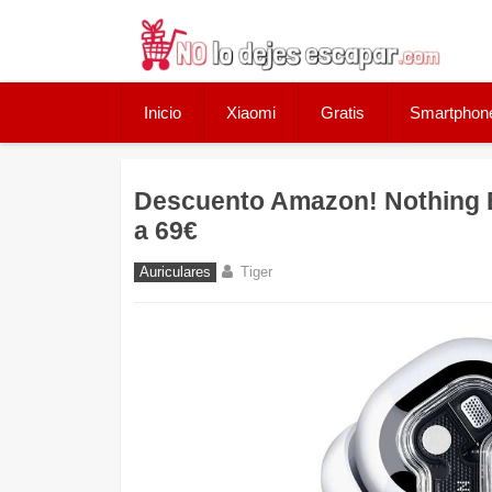
Skip
to
content
Inicio
Xiaomi
Gratis
Smartphon
Descuento Amazon! Nothing E
a 69€
Auriculares
Tiger