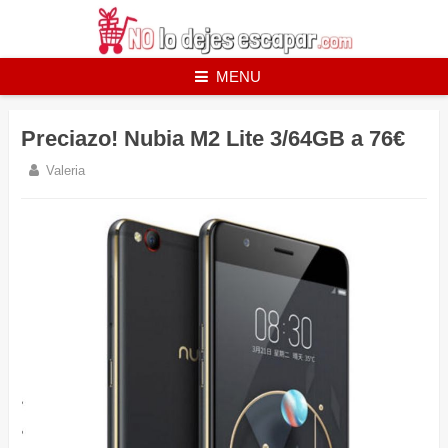
Skip
to
content
MENU
Preciazo! Nubia M2 Lite 3/64GB a 76€
Valeria