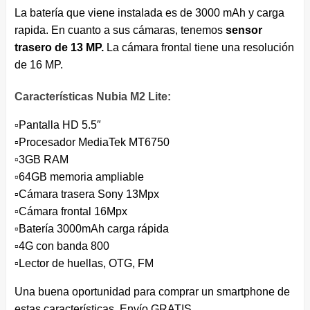
La batería que viene instalada es de 3000 mAh y carga
rapida. En cuanto a sus cámaras, tenemos
sensor
trasero de 13 MP.
La cámara frontal tiene una resolución
de 16 MP.
Características Nubia M2 Lite:
▫️Pantalla HD 5.5″
▫️Procesador MediaTek MT6750
▫️3GB RAM
▫️64GB memoria ampliable
▫️Cámara trasera Sony 13Mpx
▫️Cámara frontal 16Mpx
▫️Batería 3000mAh carga rápida
▫️4G con banda 800
▫️Lector de huellas, OTG, FM
Una buena oportunidad para comprar un smartphone de
estas características. Envío GRATIS.