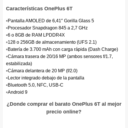
Características OnePlus 6T
▫️Pantalla AMOLED de 6,41″ Gorilla Glass 5
▫️Procesador Snapdragon 845 a 2,7 GHz
▫️6 o 8GB de RAM LPDDR4X
▫️128 o 256GB de almacenamiento (UFS 2.1)
▫️Batería de 3.700 mAh con carga rápida (Dash Charge)
▫️Cámara trasera de 20/16 MP (ambos sensores f/1.7,
estabilizada)
▫️Cámara delantera de 20 MP (f/2.0)
▫️Lector integrado debajo de la pantalla
▫️Bluetooth 5.0, NFC, USB-C
▫️Android 9
¿Donde comprar el barato OnePlus 6T al mejor
precio online?