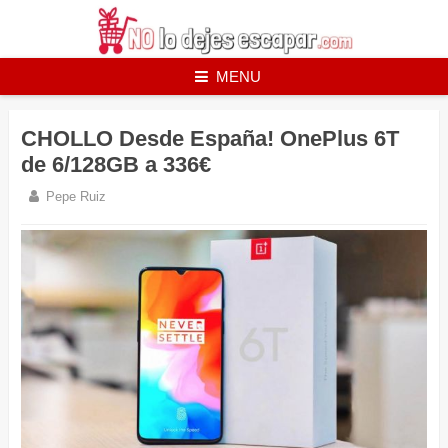
Skip
to
content
MENU
CHOLLO Desde España! OnePlus 6T
de 6/128GB a 336€
Pepe Ruiz