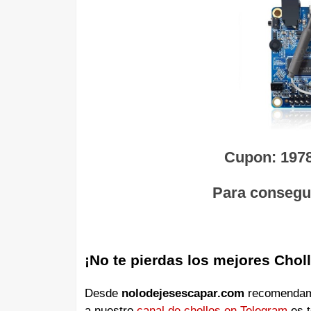
Cupon: 1978
Para consegui
¡No te pierdas los mejores Chol
Desde
nolodejesescapar.com
recomendamos
a nuestro
canal de chollos en Telegram
es t