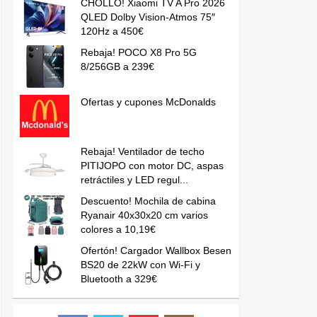
CHOLLO! Xiaomi TV A Pro 2026
QLED Dolby Vision-Atmos 75″
120Hz a 450€
Rebaja! POCO X8 Pro 5G
8/256GB a 239€
Ofertas y cupones McDonalds
Rebaja! Ventilador de techo
PITIJOPO con motor DC, aspas
retráctiles y LED regul...
Descuento! Mochila de cabina
Ryanair 40x30x20 cm varios
colores a 10,19€
Ofertón! Cargador Wallbox Besen
BS20 de 22kW con Wi-Fi y
Bluetooth a 329€