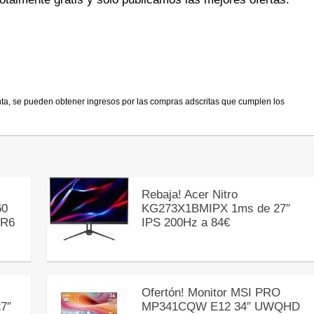
nta, se pueden obtener ingresos por las compras adscritas que cumplen los
Rebaja! Acer Nitro
60
KG273X1BMIPX 1ms de 27″
DR6
IPS 200Hz a 84€
Ofertón! Monitor MSI PRO
27″
MP341CQW E12 34″ UWQHD