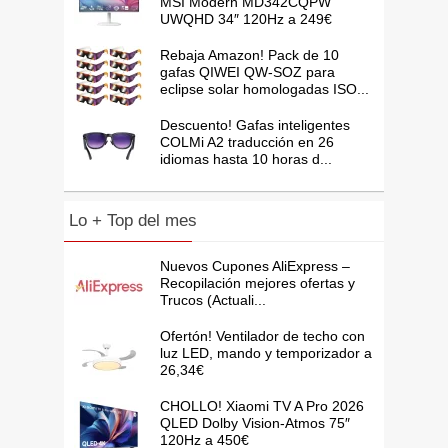
MSI Modern MD342CQPW
UWQHD 34″ 120Hz a 249€
Rebaja Amazon! Pack de 10
gafas QIWEI QW-SOZ para
eclipse solar homologadas ISO...
Descuento! Gafas inteligentes
COLMi A2 traducción en 26
idiomas hasta 10 horas d...
Lo + Top del mes
Nuevos Cupones AliExpress –
Recopilación mejores ofertas y
Trucos (Actuali...
Ofertón! Ventilador de techo con
luz LED, mando y temporizador a
26,34€
CHOLLO! Xiaomi TV A Pro 2026
QLED Dolby Vision-Atmos 75″
120Hz a 450€