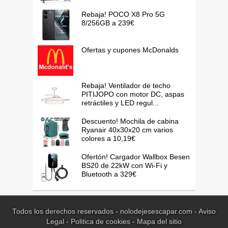
Rebaja! POCO X8 Pro 5G
8/256GB a 239€
Ofertas y cupones McDonalds
Rebaja! Ventilador de techo
PITIJOPO con motor DC, aspas
retráctiles y LED regul...
Descuento! Mochila de cabina
Ryanair 40x30x20 cm varios
colores a 10,19€
Ofertón! Cargador Wallbox Besen
BS20 de 22kW con Wi-Fi y
Bluetooth a 329€
Todos los derechos reservados - nolodejesescapar.com -
Aviso
Legal
-
Politica de cookies
-
Mapa del sitio