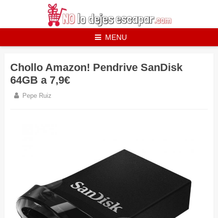
Skip
to
content
MENU
Chollo Amazon! Pendrive SanDisk
64GB a 7,9€
Pepe Ruiz