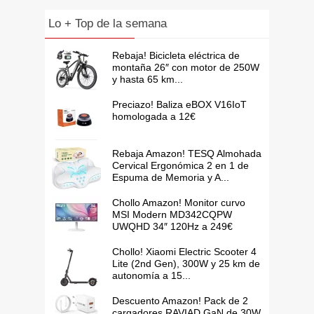
Lo + Top de la semana
Rebaja! Bicicleta eléctrica de
montaña 26″ con motor de 250W
y hasta 65 km...
Preciazo! Baliza eBOX V16IoT
homologada a 12€
Rebaja Amazon! TESQ Almohada
Cervical Ergonómica 2 en 1 de
Espuma de Memoria y A...
Chollo Amazon! Monitor curvo
MSI Modern MD342CQPW
UWQHD 34″ 120Hz a 249€
Chollo! Xiaomi Electric Scooter 4
Lite (2nd Gen), 300W y 25 km de
autonomía a 15...
Descuento Amazon! Pack de 2
cargadores RAVIAD GaN de 30W