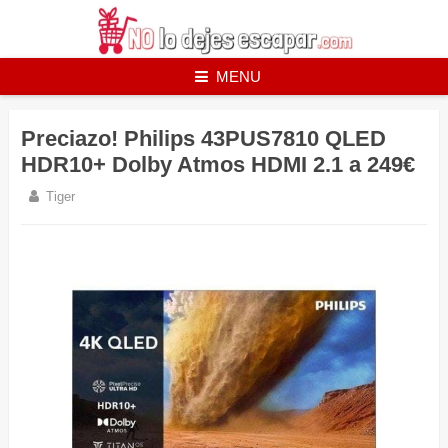
Skip
to
content
MENU
Preciazo! Philips 43PUS7810 QLED
HDR10+ Dolby Atmos HDMI 2.1 a 249€
Tiger