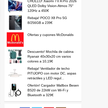
CHOLLO! Xiaomi TV A Pro 2026
QLED Dolby Vision-Atmos 75″
120Hz a 450€
Rebaja! POCO X8 Pro 5G
8/256GB a 239€
Ofertas y cupones McDonalds
Descuento! Mochila de cabina
Ryanair 40x30x20 cm varios
colores a 10,19€
Rebaja! Ventilador de techo
PITIJOPO con motor DC, aspas
retráctiles y LED regul...
Ofertón! Cargador Wallbox Besen
BS20 de 22kW con Wi-Fi y
Bluetooth a 329€