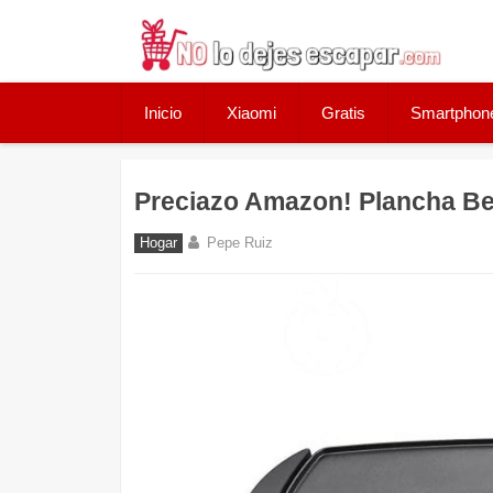
Skip
to
content
Inicio
Xiaomi
Gratis
Smartphon
Preciazo Amazon! Plancha Be
Hogar
Pepe Ruiz