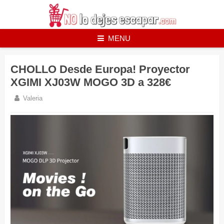
Skip
to
content
MENU
CHOLLO Desde Europa! Proyector
XGIMI XJ03W MOGO 3D a 328€
Valeria