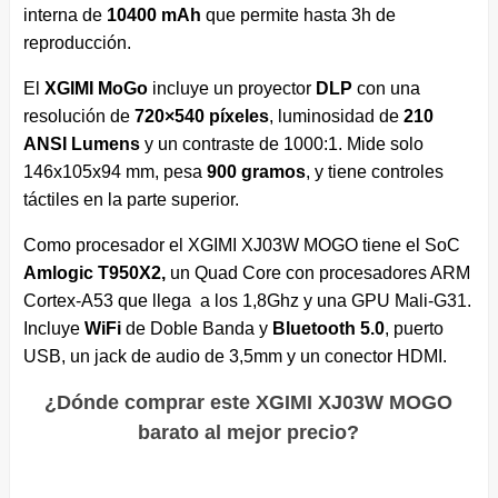
interna de
10400 mAh
que permite hasta 3h de
reproducción.
El
XGIMI MoGo
incluye un proyector
DLP
con una
resolución de
720×540
píxeles
, luminosidad de
210
ANSI Lumens
y un contraste de 1000:1. Mide solo
146x105x94 mm, pesa
900 gramos
, y tiene controles
táctiles en la parte superior.
Como procesador el XGIMI XJ03W MOGO tiene el SoC
Amlogic T950X2
,
un Quad Core con procesadores ARM
Cortex-A53 que llega a los 1,8Ghz y una GPU Mali-G31.
Incluye
WiFi
de Doble Banda y
Bluetooth 5.0
, puerto
USB, un jack de audio de 3,5mm y un conector HDMI.
¿Dónde comprar este XGIMI XJ03W MOGO
barato al mejor precio?