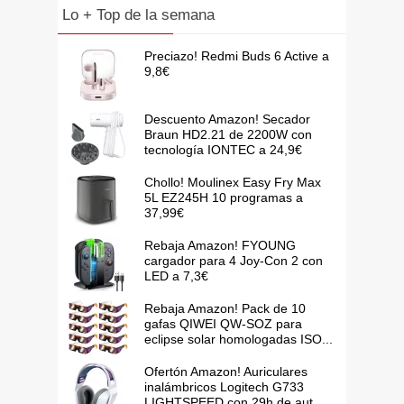
Lo + Top de la semana
Preciazo! Redmi Buds 6 Active a
9,8€
Descuento Amazon! Secador
Braun HD2.21 de 2200W con
tecnología IONTEC a 24,9€
Chollo! Moulinex Easy Fry Max
5L EZ245H 10 programas a
37,99€
Rebaja Amazon! FYOUNG
cargador para 4 Joy-Con 2 con
LED a 7,3€
Rebaja Amazon! Pack de 10
gafas QIWEI QW-SOZ para
eclipse solar homologadas ISO...
Ofertón Amazon! Auriculares
inalámbricos Logitech G733
LIGHTSPEED con 29h de aut...