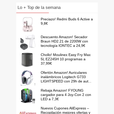
Lo + Top de la semana
Preciazo! Redmi Buds 6 Active a
9,8€
Descuento Amazon! Secador
Braun HD2.21 de 2200W con
tecnología IONTEC a 24,9€
Chollo! Moulinex Easy Fry Max
5L EZ245H 10 programas a
37,99€
Ofertón Amazon! Auriculares
inalámbricos Logitech G733
LIGHTSPEED con 29h de aut...
Rebaja Amazon! FYOUNG
cargador para 4 Joy-Con 2 con
LED a 7,3€
Nuevos Cupones AliExpress –
Recopilación mejores ofertas y